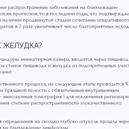
мени распространение заболевания на близлежащие
хим прогнозом, то в последнии годы, что подтверждае
 наличии продвинутой стадии сочетание оперативног
атов в 2 раза увеличивает число благоприятных исход
К ЖЕЛУДКА?
оцедуры, миниатюрная камера, вводится через пищевод
ра стенок пищевода и желудка из подозрительных учас
кани).
твенного процесса, на следующем этапе проводится КТ
 и брюшной полости с обязательным внутривенным
- эмиссионная томография ) для исключения регионарн
ления степени распространённости злокачественного
 определения на сколько глубоко опухоль прошла чере
ия на близлежащие лимфоузлы.