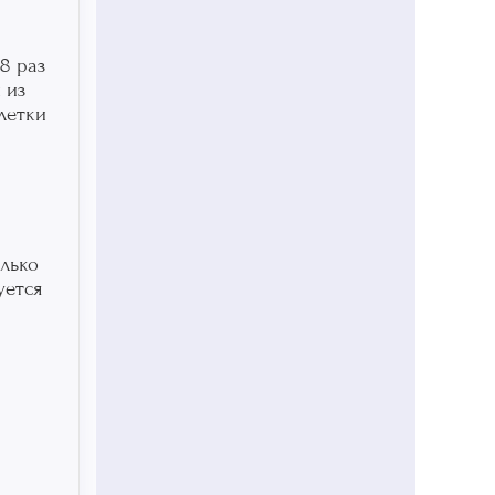
8 раз
 из
летки
олько
уется