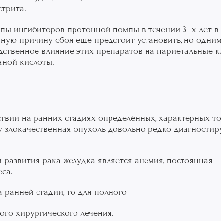
стрита.
пы ингибиторов протонной помпы в течении 3- х лет в 
чную причину сбоя ещё предстоит установить, но одним
ственное влияние этих препаратов на париетальные к
яной кислоты.
ствии на ранних стадиях определённых, характерных т
у злокачественная опухоль довольно редко диагностир
 развития рака желудка является анемия, постоянная
еса.
 ранней стадии, то для полного
ого хирургического лечения.