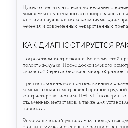
Нужно отметить, что если до недавнего вре
лимфоузлы однозначно ассоциировалось с пло
многими научными исследованиями, даже при
лечения и современных лекарственных препар
КАК ДИАГНОСТИРУЕТСЯ РА
Посредством гастроскопии. Во время этой пр
полость желудка. После досконального осмот
слизистой берётся биопсия (забор образцов т
При гистологическом подтверждении злокачес
компьютерная томография ) органов грудной
контрастированием или ПЭТ КТ ( позитронно 
отдалённых метастазов, а также для установ
процесса.
Эндоскопический ультрасаунд проводится для
стенки желудка и степень ее распространен