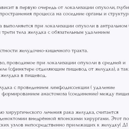
висит в первую очередь от локализации опухоли, глуб
спространения процесса на соседние органы и структур
ка выполняется при локализации опухоли в антральном 
 трети тела желудка с обязательным удалением
стности желудочно-кишечного тракта.
во, проводимое при локализации опухоли в средней и
деле (сфинктере отделяющим пищевод от желудка), а та
 желудка в пищевод.
лудка с проведением лимфодиссекции ( удаление
я формированием анастомоза (соединение) между пищ
ью хирургического лечения рака желудка, считается
деноктомии внедрённой японскими хирургами. Этот п
ских узлов непосредственно прилежащих к желудку( Д1