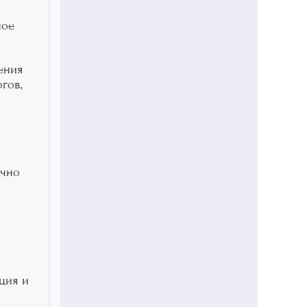
ное
ения
гов,
очно
ция и