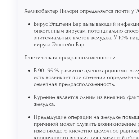
Хеликобактер Пилори определяется почти у 
Вирус Эпштейн Бар вызывающий инфекци
онкогенным вирусам, потенциально спос
эпителиальных клеток желудка. У 10% па
вируса Эпштейн Бар.
Генетическая предрасположенность:
В 90- 95 % развитие аденокарциномы жел
есть возникает при стечении определённы
семейная предрасположенность.
Курение является одним из внешних факт
желудка.
Предыдущие операции на желудке повышают
причиной может служить возникновение ре
изменяющего кислотно-щелочное равнове
хронического воспаления слизистой обол