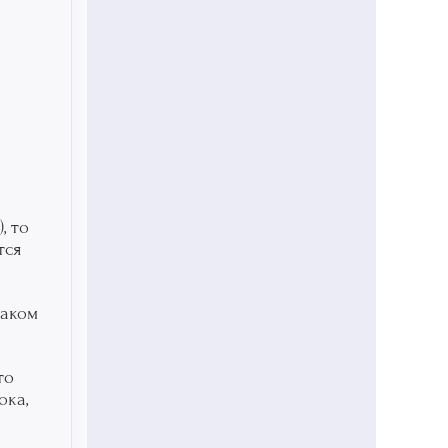
, то
тся
раком
то
ока,