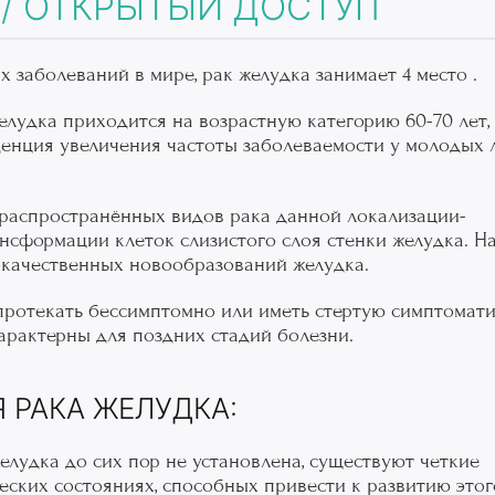
/ ОТКРЫТЫЙ ДОСТУП
 заболеваний в мире, рак желудка занимает 4 место .
елудка приходится на возрастную категорию 60-70 лет,
енция увеличения частоты заболеваемости у молодых
распространённых видов рака данной локализации-
ансформации клеток слизистого слоя стенки желудка. Н
окачественных новообразований желудка.
ротекать бессимптомно или иметь стертую симптомати
арактерны для поздних стадий болезни.
РАКА ЖЕЛУДКА:
елудка до сих пор не установлена, существуют четкие
еских состояниях, способных привести к развитию этог