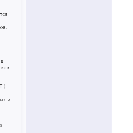
тся
о
ов.
 в
тков
 (
ых и
з