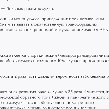
70% больных раком желудка.
онный мононуклеоз: принадлежит к так называемым
обным вызывать злокачественную трансформацию
циентов с аденокарциномой желудка определяется ДНК
удка является спорадическим (незапрограммированным)
х обстоятельств и только в 5-10% случаев прослеживае
оров, в 2 раза повышающим вероятность заболевания 
 риск развития рака желудка в 2,5 раза. Считается, ч
флюкса( обратного тока ) жёлчи и панкреатического с
сие желудка, и, способствующего поддержанию
очки желудка, лежащего в основе возникновения