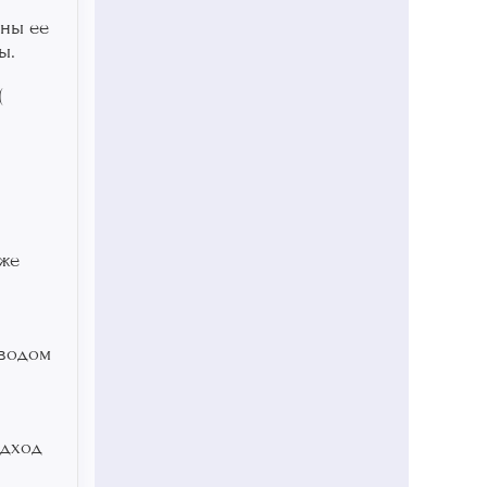
ины ее
ы.
(
кже
еводом
одход